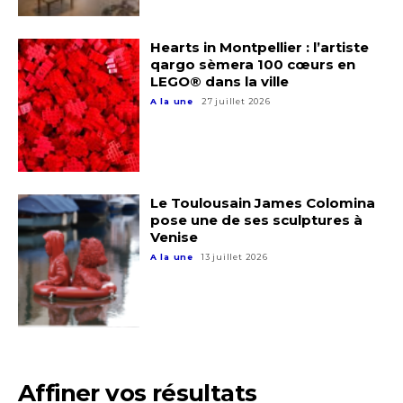
Hearts in Montpellier : l’artiste
qargo sèmera 100 cœurs en
LEGO® dans la ville
A la une
27 juillet 2026
Adresse email*
Le Toulousain James Colomina
pose une de ses sculptures à
Venise
Nom
A la une
13 juillet 2026
Prénom
Adresse email*
Statut / Organisation
Nom
Affiner vos résultats