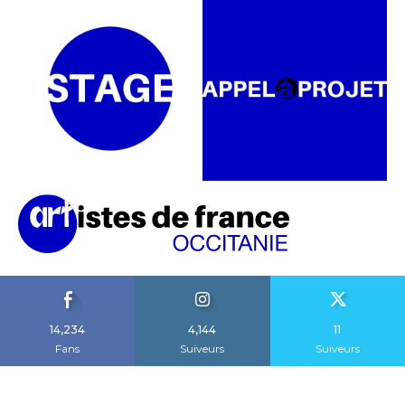
14,234
4,144
11
Fans
Suiveurs
Suiveurs