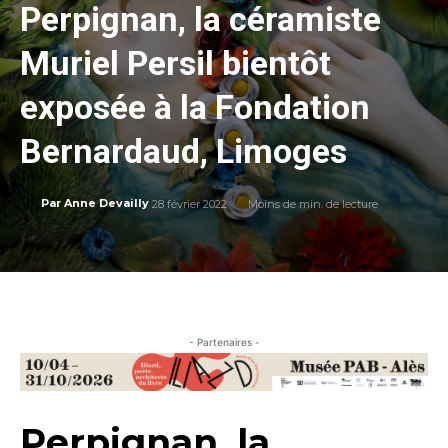
Perpignan, la céramiste
Muriel Persil bientôt
exposée à la Fondation
Bernardaud, Limoges
28 février 2022
Moins de
min. de lecture
Par
Anne Devailly
- Partenaires -
Perpignan, la