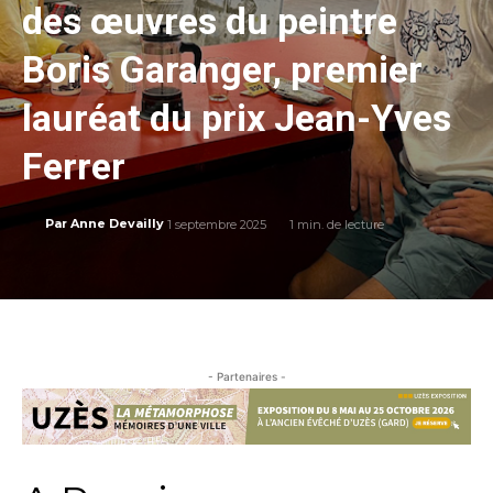
des œuvres du peintre
Boris Garanger, premier
lauréat du prix Jean-Yves
Ferrer
1 septembre 2025
1
min. de lecture
Par
Anne Devailly
- Partenaires -