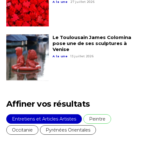
A la une
27 juillet 2026
Le Toulousain James Colomina
pose une de ses sculptures à
Adresse email*
Venise
A la une
13 juillet 2026
Nom
Prénom
Adresse email*
Affiner vos résultats
Statut / Organisation
Nom
Entretiens et Articles Artistes
Peintre
J'accepte les
termes et conditions
Occitanie
Pyrénées Orientales
Prénom