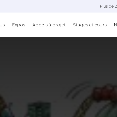
Plus de 
us
Expos
Appels à projet
Stages et cours
N