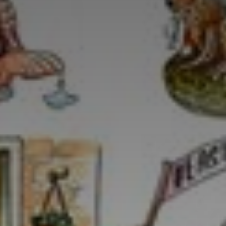
*
*
nisation
es
termes et conditions
nisation