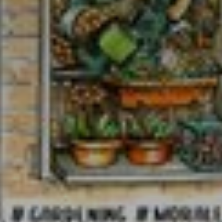
* Champ oblig
J'accepte l
* Champ oblig