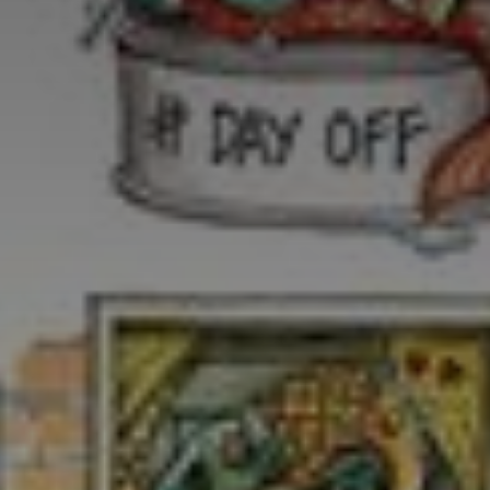
Adresse email
Nom
Adresse email
Prénom
Nom
Statut / Orga
Prénom
J'accepte l
Statut / Orga