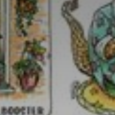
atoire
es
termes et conditions
atoire