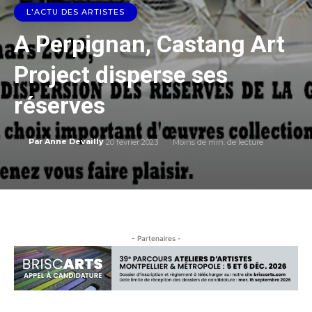
L'ACTU DES ARTISTES
A Perpignan, Castang Art
Project disperse ses
réserves
20 février 2023
Moins de
min. de lecture
Par
Anne Devailly
- Partenaires -