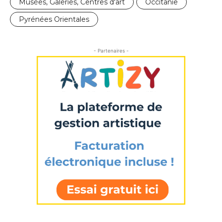
Musées, Galeries, Centres d'art
Occitanie
Nom
Pyrénées Orientales
Prénom
Adresse email*
- Partenaires -
Statut / Organisation
Nom
J'accepte les
termes et conditions
Prénom
* Champ obligatoire
Statut / Organisation
J'accepte les
termes et conditions
* Champ obligatoire