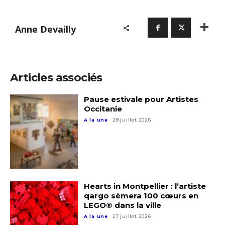
Prénom
Anne Devailly
Adresse email*
Statut / Organisation
Nom
Articles associés
J'accepte les
termes et conditions
Prénom
Pause estivale pour Artistes
Occitanie
* Champ obligatoire
A la une
28 juillet 2026
Statut / Organisation
J'accepte les
termes et conditions
Hearts in Montpellier : l’artiste
qargo sèmera 100 cœurs en
* Champ obligatoire
LEGO® dans la ville
A la une
27 juillet 2026