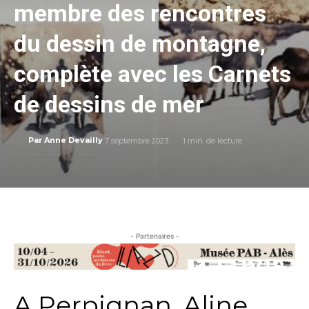
membre des rencontres
du dessin de montagne,
complète avec les Carnets
de dessins de mer
7 septembre 2023
1
min. de lecture
Par
Anne Devailly
- Partenaires -
A Perpignan, Aline