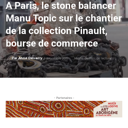
A Paris, le stone balancer
Manu Topic sur le chantier
de la collection Pinault,
bourse de commerce
2 décembre 2019
Moins de
min. de lecture
Par
Anne Devailly
- Partenaires -