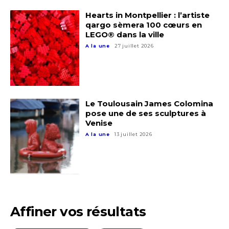
Hearts in Montpellier : l’artiste
qargo sèmera 100 cœurs en
LEGO® dans la ville
A la une
27 juillet 2026
Le Toulousain James Colomina
pose une de ses sculptures à
Venise
A la une
13 juillet 2026
Adresse email*
Affiner vos résultats