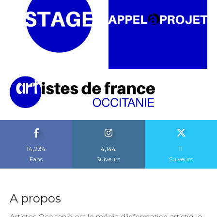
14,234
4,144
11
Fans
Suiveurs
Suiveurs
A propos
Artistes Occitanie est le média d’information artistique