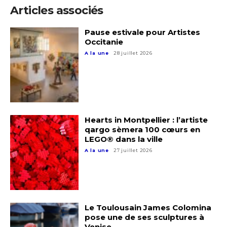
Articles associés
Statut / Organisation
Nom
Pause estivale pour Artistes
Occitanie
J'accepte les
termes et conditions
A la une
28 juillet 2026
Prénom
* Champ obligatoire
Statut / Organisation
Hearts in Montpellier : l’artiste
J'accepte les
termes et conditions
qargo sèmera 100 cœurs en
LEGO® dans la ville
A la une
27 juillet 2026
* Champ obligatoire
Le Toulousain James Colomina
pose une de ses sculptures à
Venise