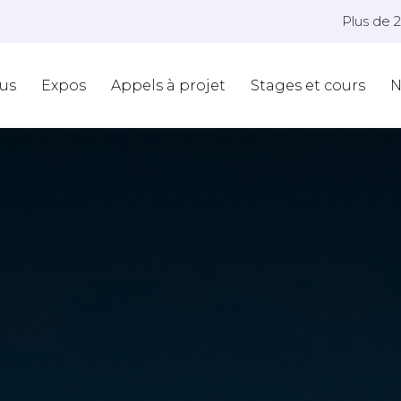
Plus de 
us
Expos
Appels à projet
Stages et cours
N