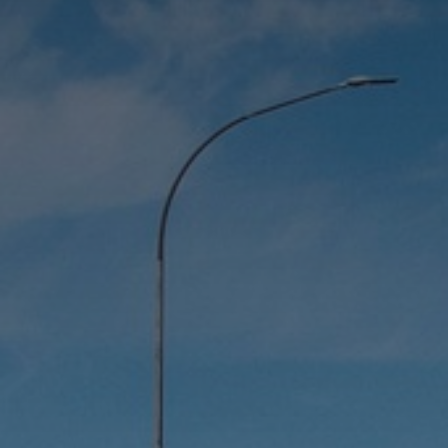
Adresse email
Nom
Adresse email
Prénom
Nom
Statut / Orga
Prénom
J'accepte l
Statut / Orga