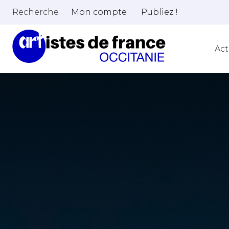
Recherche
Mon compte
Publiez !
Act