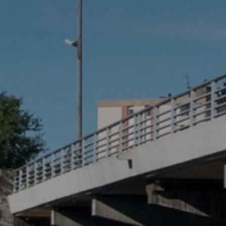
* Champ oblig
J'accepte l
* Champ oblig