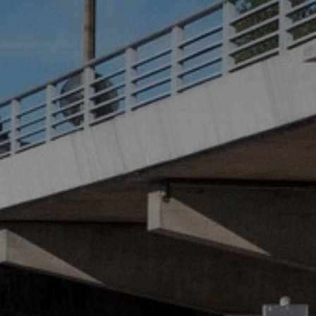
atoire
es
termes et conditions
atoire