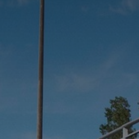
*
*
nisation
es
termes et conditions
nisation