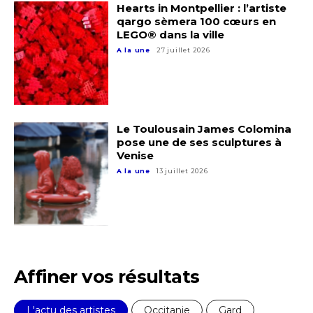
Hearts in Montpellier : l’artiste
qargo sèmera 100 cœurs en
LEGO® dans la ville
Prénom
A la une
27 juillet 2026
Adresse email*
Statut / Organisation
Nom
Le Toulousain James Colomina
J'accepte les
termes et conditions
pose une de ses sculptures à
Prénom
Venise
A la une
13 juillet 2026
* Champ obligatoire
Statut / Organisation
J'accepte les
termes et conditions
Affiner vos résultats
* Champ obligatoire
L'actu des artistes
Occitanie
Gard