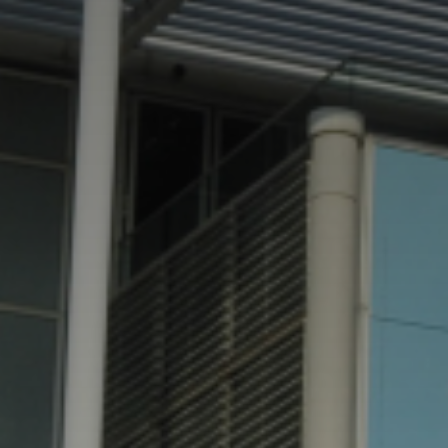
Adresse email
Nom
Adresse email
Prénom
Nom
Statut / Orga
Prénom
J'accepte l
Statut / Orga