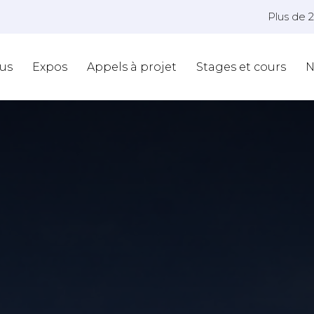
Plus de 
us
Expos
Appels à projet
Stages et cours
N