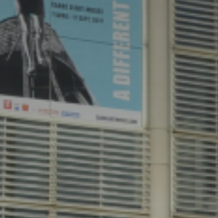
atoire
es
termes et conditions
atoire