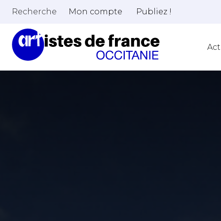
Recherche
Mon compte
Publiez !
Act