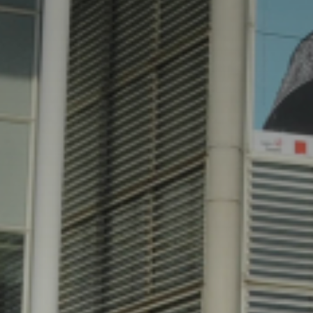
* Champ oblig
J'accepte l
* Champ oblig