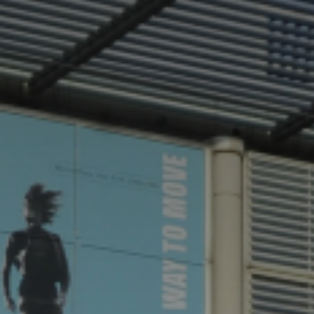
*
*
nisation
es
termes et conditions
nisation