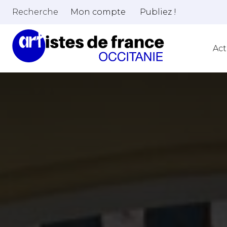
Recherche
Mon compte
Publiez !
Act