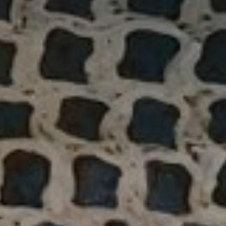
atoire
es
termes et conditions
atoire