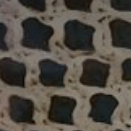
* Champ oblig
J'accepte l
* Champ oblig