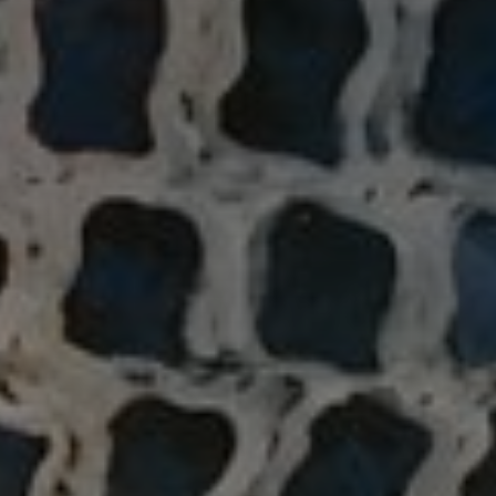
*
*
nisation
es
termes et conditions
nisation