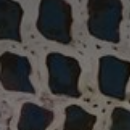
Adresse email
Nom
Adresse email
Prénom
Nom
Statut / Orga
Prénom
J'accepte l
Statut / Orga