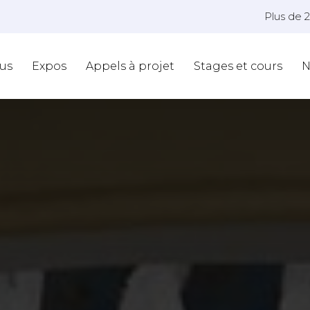
Plus de 
us
Expos
Appels à projet
Stages et cours
N