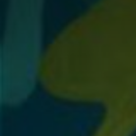
Adresse email
Nom
Adresse email
Prénom
Nom
Statut / Orga
Prénom
J'accepte l
Statut / Orga
* Champ oblig