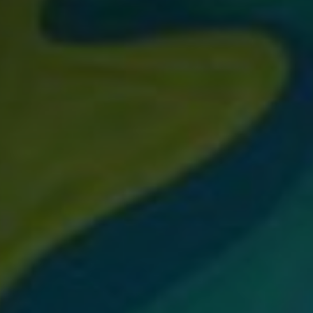
*
*
nisation
es
termes et conditions
nisation
atoire