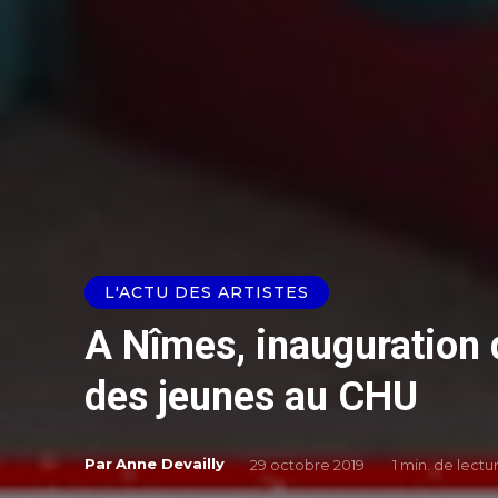
L'ACTU DES ARTISTES
A Nîmes, inauguration 
des jeunes au CHU
Par
Anne Devailly
29 octobre 2019
1
min. de lectu