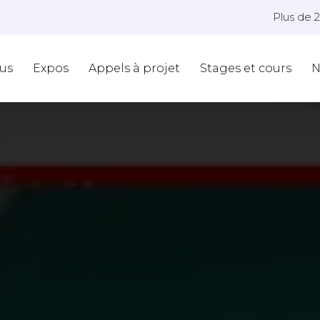
Plus de 
us
Expos
Appels à projet
Stages et cours
N