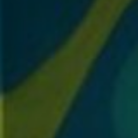
J'accepte l
* Champ oblig