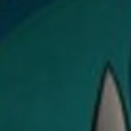
es
termes et conditions
atoire