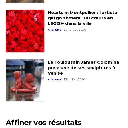
Nom
Hearts in Montpellier : l’artiste
qargo sèmera 100 cœurs en
Prénom
LEGO® dans la ville
Adresse email*
A la une
27 juillet 2026
Statut / Organisation
Nom
J'accepte les
termes et conditions
Le Toulousain James Colomina
Prénom
pose une de ses sculptures à
Venise
* Champ obligatoire
A la une
13 juillet 2026
Statut / Organisation
J'accepte les
termes et conditions
Affiner vos résultats
* Champ obligatoire