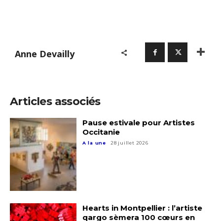
Anne Devailly
Adresse email*
Articles associés
Nom
Pause estivale pour Artistes
Occitanie
A la une
28 juillet 2026
Prénom
Adresse email*
Statut / Organisation
Nom
Hearts in Montpellier : l’artiste
J'accepte les
termes et conditions
qargo sèmera 100 cœurs en