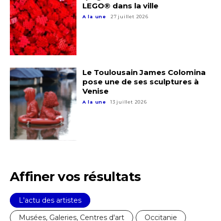
Prénom
LEGO® dans la ville
A la une
27 juillet 2026
* Champ obligatoire
Statut / Organisation
J'accepte les
termes et conditions
Le Toulousain James Colomina
pose une de ses sculptures à
Venise
A la une
13 juillet 2026
* Champ obligatoire
Affiner vos résultats
L'actu des artistes
Musées, Galeries, Centres d'art
Occitanie