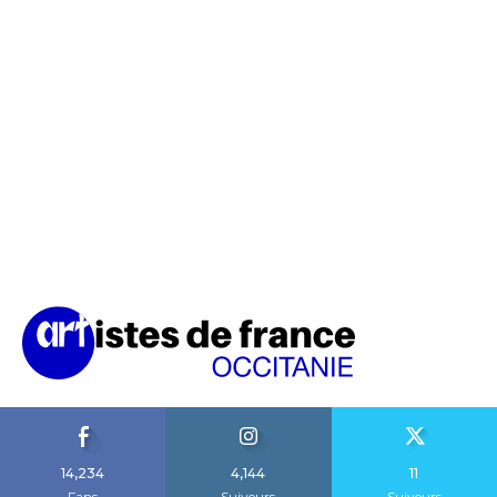
14,234
4,144
11
Fans
Suiveurs
Suiveurs