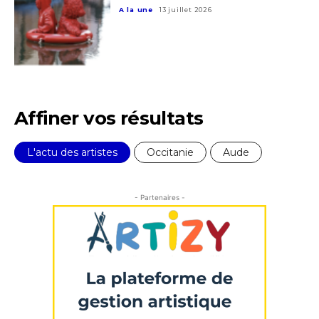
J'accepte les
termes et conditions
A la une
13 juillet 2026
* Champ obligatoire
Affiner vos résultats
L'actu des artistes
Occitanie
Aude
- Partenaires -