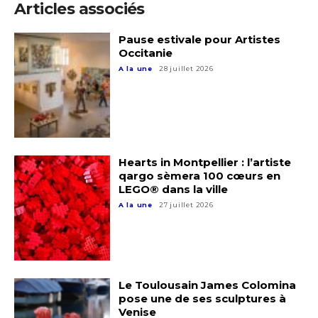
Articles associés
Adresse email*
Pause estivale pour Artistes
Occitanie
Nom
A la une
28 juillet 2026
Prénom
Adresse email*
Hearts in Montpellier : l’artiste
Statut / Organisation
qargo sèmera 100 cœurs en
Nom
LEGO® dans la ville
A la une
27 juillet 2026
J'accepte les
termes et conditions
Prénom
* Champ obligatoire
Statut / Organisation
Le Toulousain James Colomina
pose une de ses sculptures à
Venise