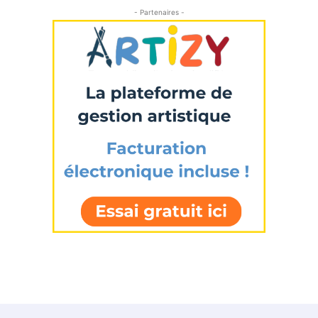
- Partenaires -
Prénom
Adresse email*
Statut / Organisation
Nom
J'accepte les
termes et conditions
Prénom
* Champ obligatoire
Statut / Organisation
J'accepte les
termes et conditions
* Champ obligatoire