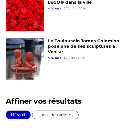
LEGO® dans la ville
A la une
27 juillet 2026
Le Toulousain James Colomina
pose une de ses sculptures à
Venise
A la une
13 juillet 2026
Affiner vos résultats
Adresse email*
Hérault
L'actu des artistes
Nom