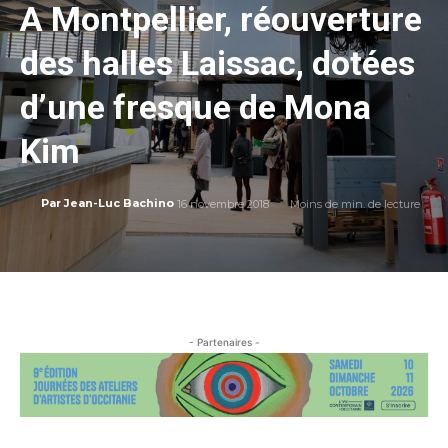
A Montpellier, réouverture
des halles Laissac, dotées
d’une fresque de Mona
Kim
16 novembre 2018
Moins de
min. de lecture
Par
Jean-Luc Bachino
- Partenaires -