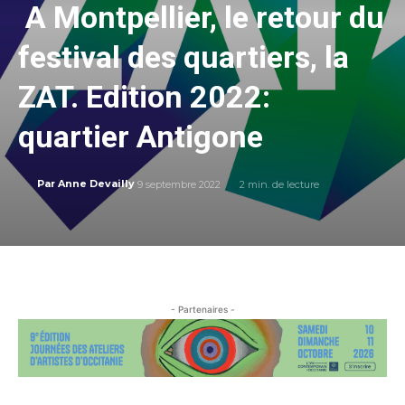
A Montpellier, le retour du
festival des quartiers, la
ZAT. Edition 2022:
quartier Antigone
9 septembre 2022
2
min. de lecture
Par
Anne Devailly
- Partenaires -