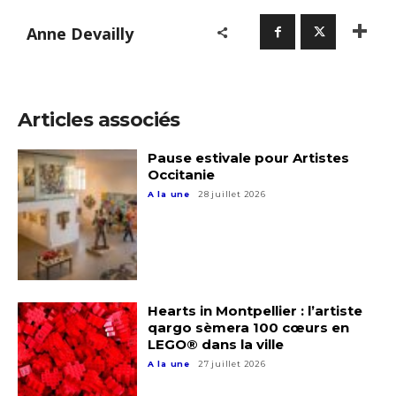
Anne Devailly
Adresse email*
Articles associés
Nom
Pause estivale pour Artistes
Occitanie
A la une
28 juillet 2026
Prénom
Adresse email*
Statut / Organisation
Nom
Hearts in Montpellier : l’artiste
J'accepte les
termes et conditions
qargo sèmera 100 cœurs en
Prénom
LEGO® dans la ville
A la une
27 juillet 2026
* Champ obligatoire