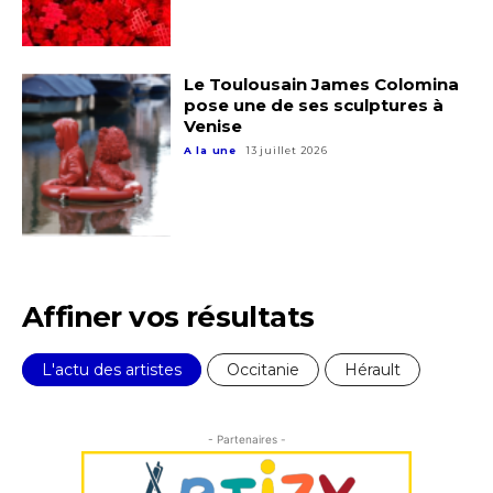
Statut / Organisation
J'accepte les
termes et conditions
Le Toulousain James Colomina
pose une de ses sculptures à
Venise
* Champ obligatoire
A la une
13 juillet 2026
Affiner vos résultats
L'actu des artistes
Occitanie
Hérault
- Partenaires -