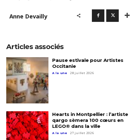
Anne Devailly
Adresse email*
Articles associés
Pause estivale pour Artistes
Nom
Occitanie
A la une
28 juillet 2026
Prénom
Adresse email*
Statut / Organisation
Nom
Hearts in Montpellier : l’artiste
qargo sèmera 100 cœurs en
J'accepte les
termes et conditions
LEGO® dans la ville
A la une
27 juillet 2026
Prénom