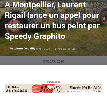
A Montpellier, Laurent
Rigail lance un appel pour
restaurer un bus peint par
Speedy Graphito
8 juin 2026
1
min. de lecture
Par
Anne Devailly
- Partenaires -
…