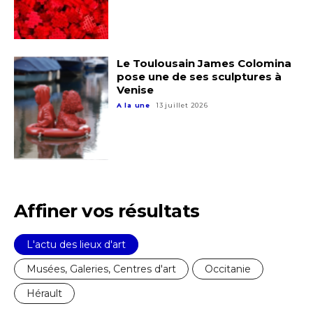
* Champ obligatoire
Statut / Organisation
Le Toulousain James Colomina
pose une de ses sculptures à
J'accepte les
termes et conditions
Venise
A la une
13 juillet 2026
* Champ obligatoire
Affiner vos résultats
L'actu des lieux d'art
Musées, Galeries, Centres d'art
Occitanie
Hérault