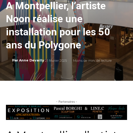
A Montpellier, l’artiste
Noon réalise une
installation pour les 50
ans du Polygone
21 février 2025
Moins de
min. de lecture
Par
Anne Devailly
- Partenaires -