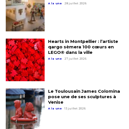
A la une
28 juillet 2026
Adresse email*
Nom
Hearts in Montpellier : l’artiste
qargo sèmera 100 cœurs en
Prénom
LEGO® dans la ville
Adresse email*
A la une
27 juillet 2026
Statut / Organisation
Nom
J'accepte les
termes et conditions
Le Toulousain James Colomina
Prénom
pose une de ses sculptures à
Venise
* Champ obligatoire
A la une
13 juillet 2026
Statut / Organisation