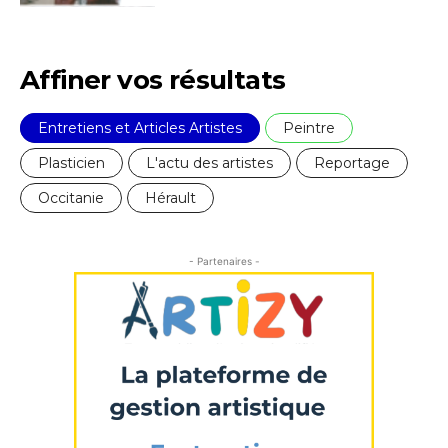
J'accepte les
termes et conditions
Affiner vos résultats
* Champ obligatoire
Entretiens et Articles Artistes
Peintre
Plasticien
L'actu des artistes
Reportage
Occitanie
Hérault
- Partenaires -