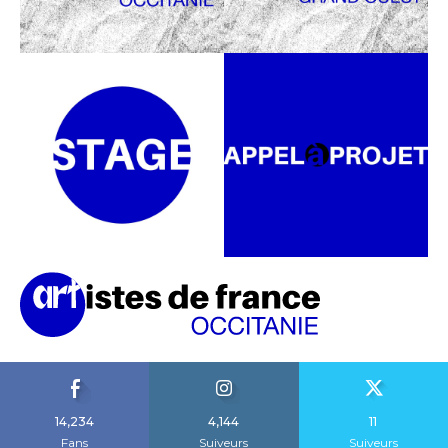
14,234
4,144
11
Fans
Suiveurs
Suiveurs