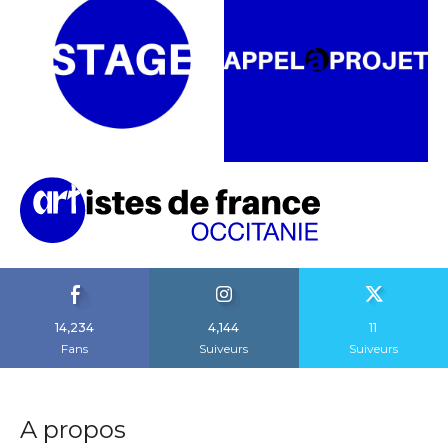
14,234
4,144
11
Fans
Suiveurs
Suiveurs
A propos