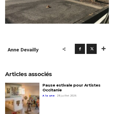
J'accepte les
termes et conditions
Prénom
* Champ obligatoire
Statut / Organisation
J'accepte les
termes et conditions
Anne Devailly
* Champ obligatoire
Articles associés
Pause estivale pour Artistes
Occitanie
A la une
28 juillet 2026