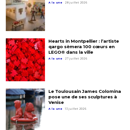
A la une
28 juillet 2026
Hearts in Montpellier : l’artiste
qargo sèmera 100 cœurs en
LEGO® dans la ville
A la une
27 juillet 2026
Adresse email*
Nom
Le Toulousain James Colomina
pose une de ses sculptures à
Prénom
Venise
Adresse email*
A la une
13 juillet 2026
Statut / Organisation
Nom