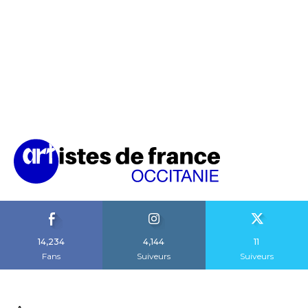
14,234
4,144
11
Fans
Suiveurs
Suiveurs