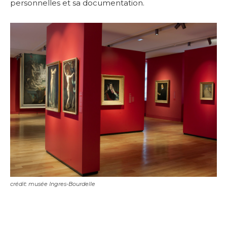
personnelles et sa documentation.
Adresse email*
Nom
Prénom
Adresse email*
Statut / Organisation
Nom
crédit: musée Ingres-Bourdelle
J'accepte les
termes et conditions
Prénom