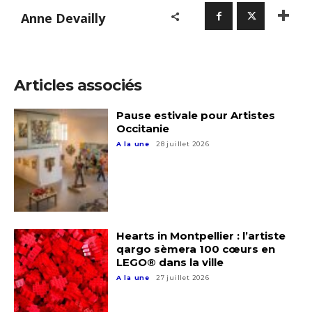
* Champ obligatoire
Anne Devailly
Statut / Organisation
J'accepte les
termes et conditions
Articles associés
Pause estivale pour Artistes
* Champ obligatoire
Occitanie
A la une
28 juillet 2026
Hearts in Montpellier : l’artiste
qargo sèmera 100 cœurs en
LEGO® dans la ville
A la une
27 juillet 2026