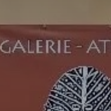
es
termes et conditions
atoire