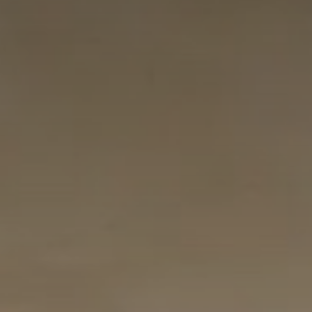
Adresse email
Nom
Adresse email
Prénom
Nom
Statut / Orga
Prénom
J'accepte l
Statut / Orga
* Champ oblig