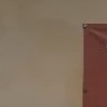
J'accepte l
* Champ oblig