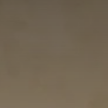
*
*
nisation
es
termes et conditions
nisation
atoire