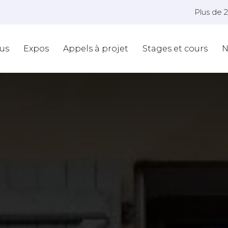
Plus de 
us
Expos
Appels à projet
Stages et cours
N