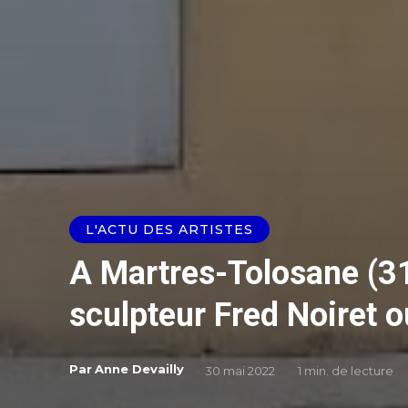
L'ACTU DES ARTISTES
A Martres-Tolosane (31)
sculpteur Fred Noiret o
Par
Anne Devailly
30 mai 2022
1
min. de lecture