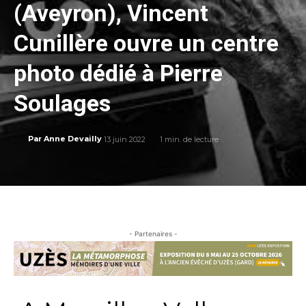
(Aveyron), Vincent
Cunillère ouvre un centre
photo dédié à Pierre
Soulages
13 juin 2022
1
min. de lecture
Par
Anne Devailly
- Partenaires -