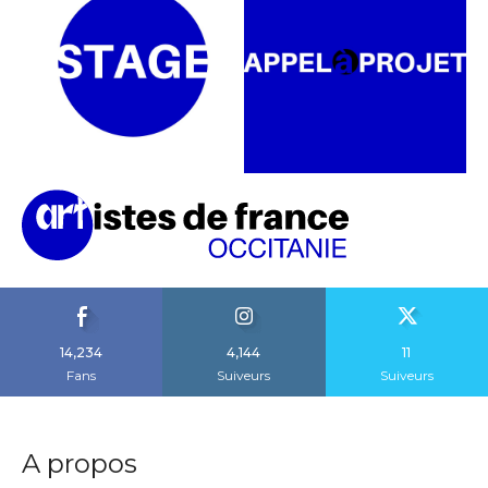
14,234
4,144
11
Fans
Suiveurs
Suiveurs
A propos