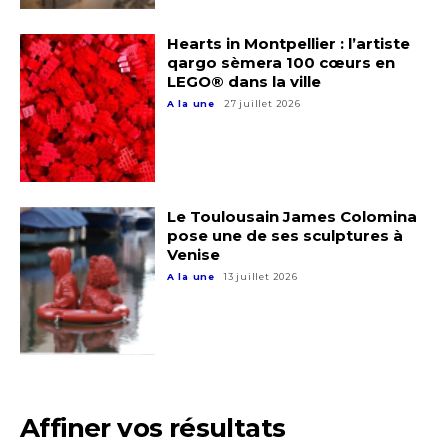
Nom
Hearts in Montpellier : l’artiste
qargo sèmera 100 cœurs en
LEGO® dans la ville
A la une
27 juillet 2026
Prénom
Adresse email*
Statut / Organisation
Nom
Le Toulousain James Colomina
pose une de ses sculptures à
J'accepte les
termes et conditions
Venise
Prénom
A la une
13 juillet 2026
* Champ obligatoire
Statut / Organisation
J'accepte les
termes et conditions
Affiner vos résultats