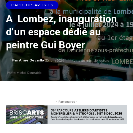
L'ACTU DES ARTISTES
A Lombez, inauguration
d’un espace dédié au
peintre Gui Boyer
30 juin 2024
Moins de
min. de lecture
Par
Anne Devailly
- Partenaires -