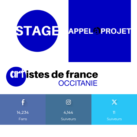
14,234
4,144
11
Fans
Suiveurs
Suiveurs