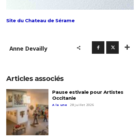
Site du Chateau de Sérame
Anne Devailly
Adresse email*
Articles associés
Nom
Pause estivale pour Artistes
Occitanie
Prénom
A la une
28 juillet 2026
Adresse email*
Statut / Organisation
Nom