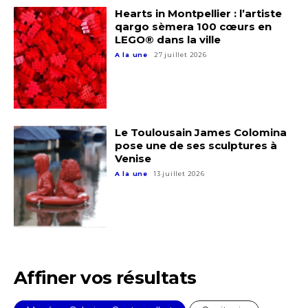
J'accepte les
termes et conditions
Hearts in Montpellier : l’artiste
Prénom
qargo sèmera 100 cœurs en
LEGO® dans la ville
* Champ obligatoire
A la une
27 juillet 2026
Statut / Organisation
J'accepte les
termes et conditions
Le Toulousain James Colomina
pose une de ses sculptures à
Venise
* Champ obligatoire
A la une
13 juillet 2026
Affiner vos résultats