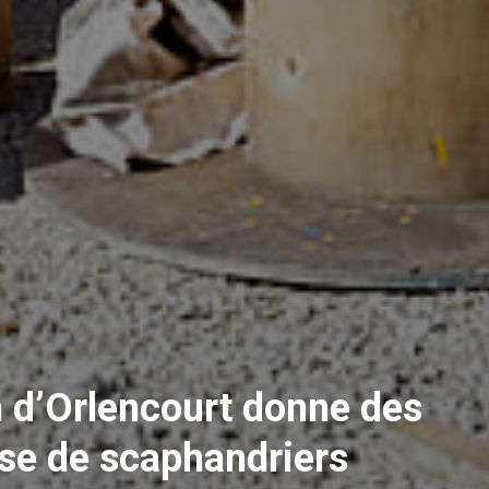
n d’Orlencourt donne des
ise de scaphandriers