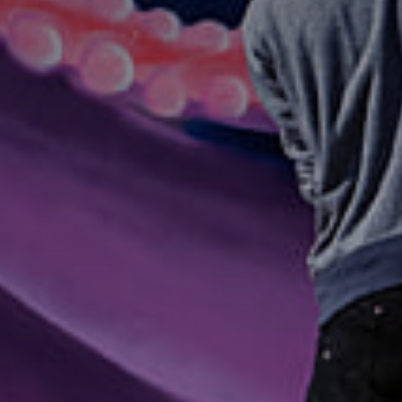
atoire
es
termes et conditions
atoire