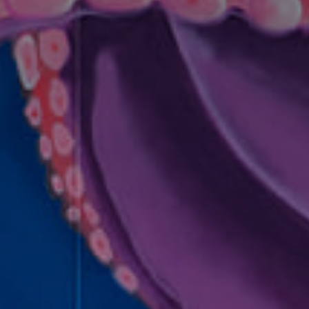
* Champ oblig
J'accepte l
* Champ oblig