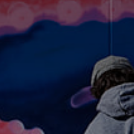
*
*
nisation
es
termes et conditions
nisation