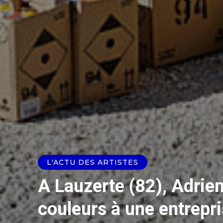
L'ACTU DES ARTISTES
A Lauzerte (82), Adrie
couleurs à une entrepr