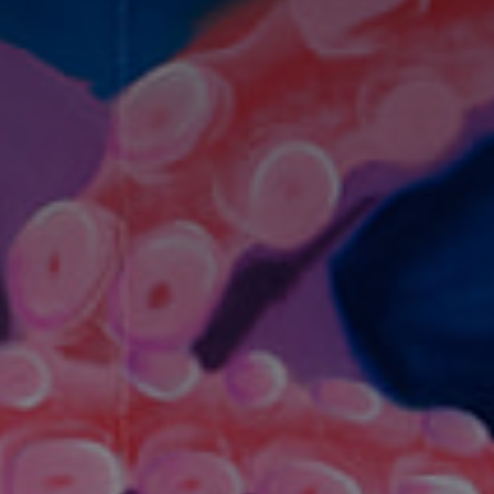
Adresse email
Nom
Adresse email
Prénom
Nom
Statut / Orga
Prénom
J'accepte l
Statut / Orga