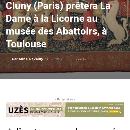
Cluny (Paris) prêtera La
Dame à la Licorne au
musée des Abattoirs, à
Toulouse
28 juin 2021
2
min. de lecture
Par
Anne Devailly
- Partenaires -