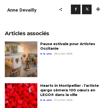
Anne Devailly
Adresse email*
Articles associés
Pause estivale pour Artistes
Nom
Occitanie
A la une
28 juillet 2026
Prénom
Adresse email*
Statut / Organisation
Hearts in Montpellier : l’artiste
Nom
qargo sèmera 100 cœurs en
LEGO® dans la ville
J'accepte les
termes et conditions
A la une
27 juillet 2026
Prénom