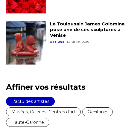
* Champ obligatoire
Statut / Organisation
Le Toulousain James Colomina
pose une de ses sculptures à
J'accepte les
termes et conditions
Venise
A la une
13 juillet 2026
* Champ obligatoire
Affiner vos résultats
L'actu des artistes
Musées, Galeries, Centres d'art
Occitanie
Haute-Garonne