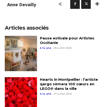
Anne Devailly
Articles associés
Adresse email*
Pause estivale pour Artistes
Occitanie
Nom
A la une
28 juillet 2026
Prénom
Adresse email*
Statut / Organisation
Hearts in Montpellier : l’artiste
Nom
qargo sèmera 100 cœurs en
LEGO® dans la ville
J'accepte les
termes et conditions
A la une
27 juillet 2026
Prénom