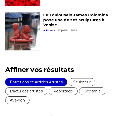
* Champ obligatoire
Statut / Organisation
Le Toulousain James Colomina
pose une de ses sculptures à
J'accepte les
termes et conditions
Venise
A la une
13 juillet 2026
* Champ obligatoire
Affiner vos résultats
Entretiens et Articles Artistes
Sculpteur
L'actu des artistes
Reportage
Occitanie
Aveyron