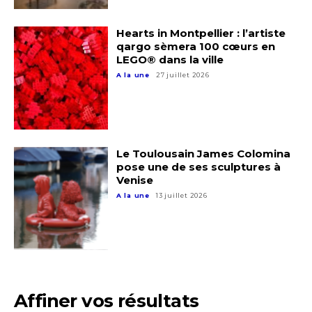
Hearts in Montpellier : l’artiste
qargo sèmera 100 cœurs en
LEGO® dans la ville
A la une
27 juillet 2026
Adresse email*
Le Toulousain James Colomina
Nom
pose une de ses sculptures à
Venise
A la une
13 juillet 2026
Prénom
Adresse email*
Statut / Organisation
Nom
Affiner vos résultats
J'accepte les
termes et conditions