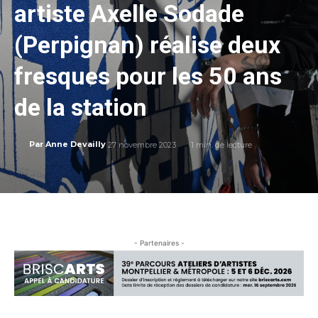
artiste Axelle Sodade
(Perpignan) réalise deux
fresques pour les 50 ans
de la station
27 novembre 2023
1
min. de lecture
Par
Anne Devailly
- Partenaires -