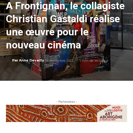
A Frontignan, le collagiste
Christian Gastaldi réalise
une œuvre pour le
nouveau cinéma
14 décembre 2025
1
min. de lecture
Par
Anne Devailly
- Partenaires -