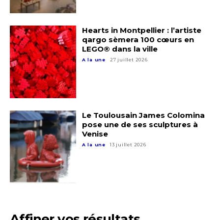
Nom
Hearts in Montpellier : l’artiste
qargo sèmera 100 cœurs en
Prénom
LEGO® dans la ville
A la une
27 juillet 2026
Adresse email*
Statut / Organisation
Nom
J'accepte les
termes et conditions
Le Toulousain James Colomina
pose une de ses sculptures à
Prénom
Venise
A la une
13 juillet 2026
* Champ obligatoire
Statut / Organisation
J'accepte les
termes et conditions
Affiner vos résultats