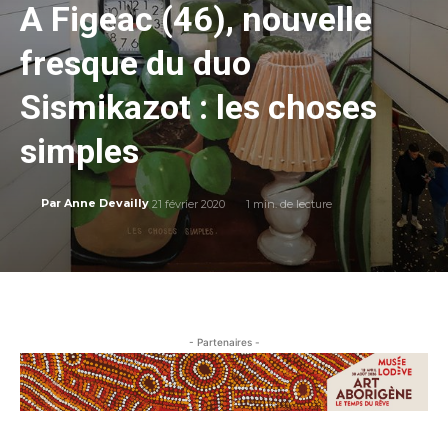
A Figeac (46), nouvelle
fresque du duo
Sismikazot : les choses
simples
21 février 2020
1
min. de lecture
Par
Anne Devailly
- Partenaires -