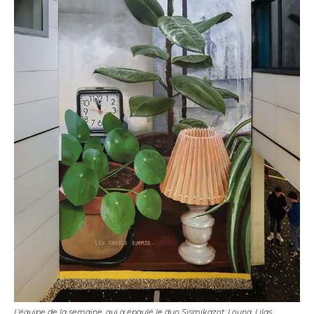
L’équipe de la semaine, qui a épaulé le duo Sismikazot: Louna, Lilas,