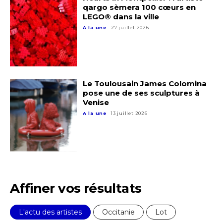
qargo sèmera 100 cœurs en
LEGO® dans la ville
Prénom
A la une
27 juillet 2026
Adresse email*
Statut / Organisation
Nom
Le Toulousain James Colomina
J'accepte les
termes et conditions
pose une de ses sculptures à
Prénom
Venise
A la une
13 juillet 2026
* Champ obligatoire
Statut / Organisation
J'accepte les
termes et conditions
Affiner vos résultats
* Champ obligatoire
L'actu des artistes
Occitanie
Lot