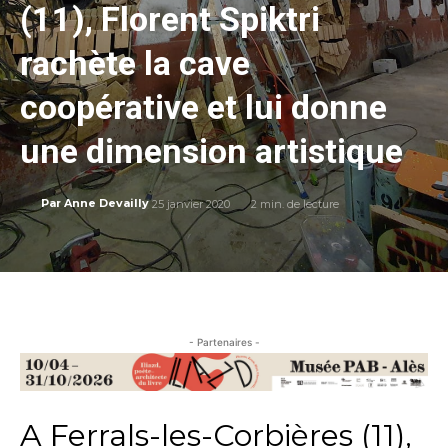
(11), Florent Spiktri
rachète la cave
coopérative et lui donne
une dimension artistique
25 janvier 2020
2
min. de lecture
Par
Anne Devailly
- Partenaires -
A Ferrals-les-Corbières (11),