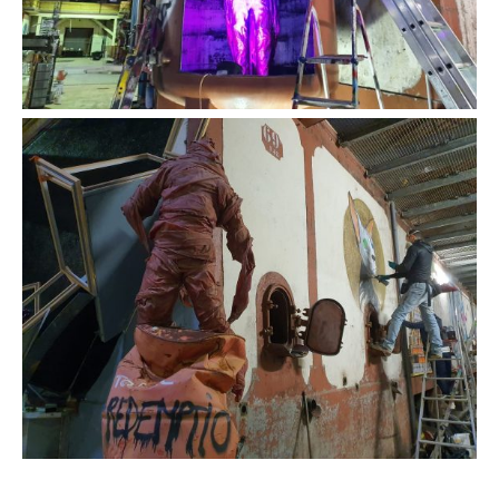
J'accepte les
termes et conditions
Prénom
* Champ obligatoire
Statut / Organisation
J'accepte les
termes et conditions
* Champ obligatoire