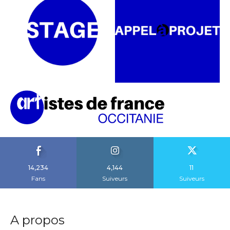
14,234
4,144
11
Fans
Suiveurs
Suiveurs
A propos