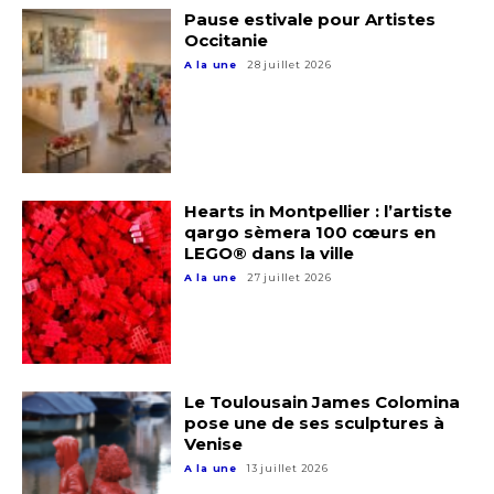
Pause estivale pour Artistes
Occitanie
Adresse email*
A la une
28 juillet 2026
Nom
Prénom
Hearts in Montpellier : l’artiste
Adresse email*
qargo sèmera 100 cœurs en
LEGO® dans la ville
Statut / Organisation
A la une
27 juillet 2026
Nom
J'accepte les
termes et conditions
Prénom
Le Toulousain James Colomina
pose une de ses sculptures à
* Champ obligatoire
Venise
Statut / Organisation
A la une
13 juillet 2026