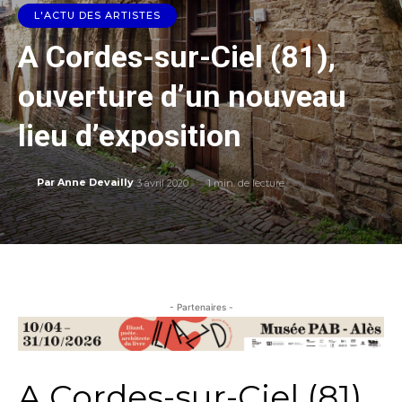
L'ACTU DES ARTISTES
A Cordes-sur-Ciel (81),
ouverture d’un nouveau
lieu d’exposition
3 avril 2020
1
min. de lecture
Par
Anne Devailly
- Partenaires -
A Cordes-sur-Ciel (81),