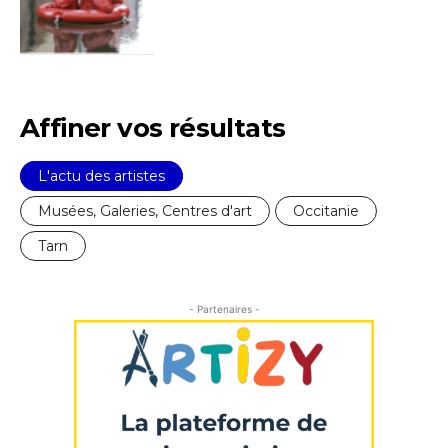
J'accepte les
termes et conditions
* Champ obligatoire
Affiner vos résultats
L'actu des artistes
Musées, Galeries, Centres d'art
Occitanie
Tarn
- Partenaires -