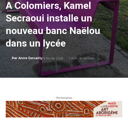
A Colomiers, Kamel
Secraoui installe un
nouveau banc Naëlou
dans un lycée
9 février 2026
1
min. de lecture
Par
Anne Devailly
- Partenaires -