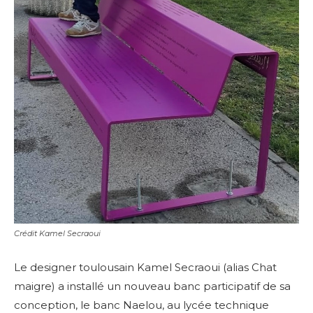
Crédit Kamel Secraoui
Le designer toulousain Kamel Secraoui (alias Chat
maigre) a installé un nouveau banc participatif de sa
conception, le banc Naelou, au lycée technique