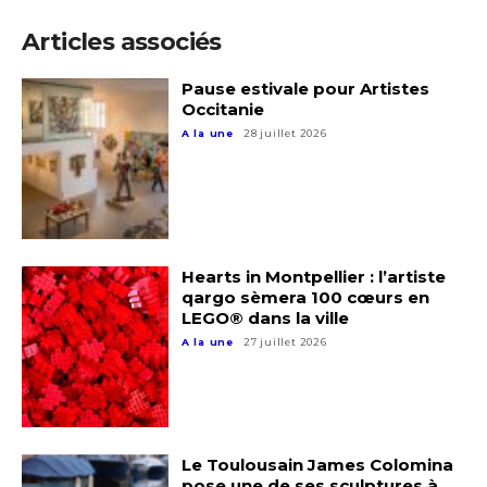
Articles associés
Pause estivale pour Artistes
Occitanie
Adresse email*
A la une
28 juillet 2026
Nom
Prénom
Hearts in Montpellier : l’artiste
Adresse email*
qargo sèmera 100 cœurs en
LEGO® dans la ville
Statut / Organisation
A la une
27 juillet 2026
Nom
J'accepte les
termes et conditions
Prénom
Le Toulousain James Colomina
* Champ obligatoire
pose une de ses sculptures à