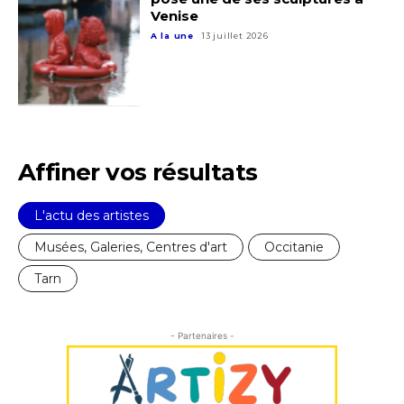
Statut / Organisation
Venise
A la une
13 juillet 2026
J'accepte les
termes et conditions
* Champ obligatoire
Affiner vos résultats
L'actu des artistes
Musées, Galeries, Centres d'art
Occitanie
Tarn
- Partenaires -