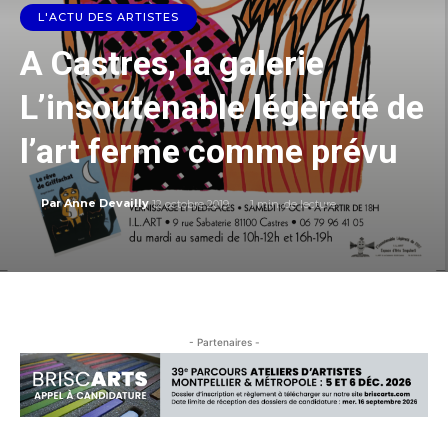
L'ACTU DES ARTISTES
A Castres, la galerie
L’insoutenable légèreté de
l’art ferme comme prévu
12 octobre 2019
1
min. de lecture
Par
Anne Devailly
- Partenaires -