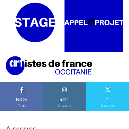
14,234
4,144
11
Fans
Suiveurs
Suiveurs
A propos