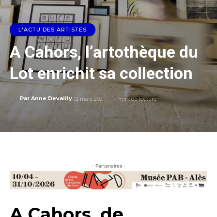
L'ACTU DES ARTISTES
A Cahors, l’artothèque du
Lot enrichit sa collection
12 mars 2021
1
min. de lecture
Par
Anne Devailly
- Partenaires -
A Cahors, de