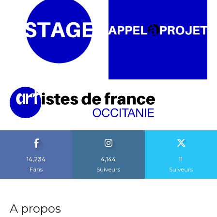
14,234
4,144
11
Fans
Suiveurs
Suiveurs
A propos