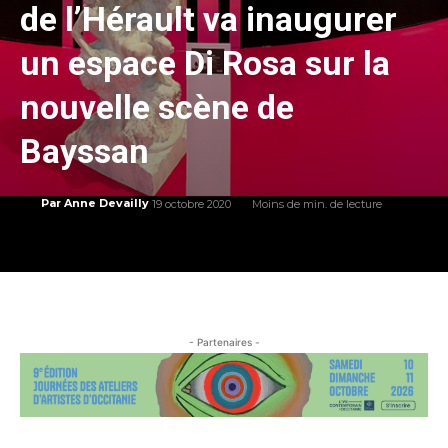
de l’Hérault va inaugurer
un espace Di Rosa sur la
nouvelle scène de
Bayssan
19 octobre 2020
Moins de
min. de lecture
Par
Anne Devailly
- Partenaires -