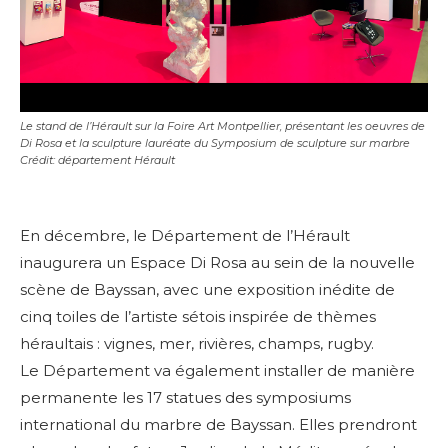
Le stand de l’Hérault sur la Foire Art Montpellier, présentant les oeuvres de
Di Rosa et la sculpture lauréate du Symposium de sculpture sur marbre
Crédit: département Hérault
En décembre, le Département de l’Hérault
inaugurera un Espace Di Rosa au sein de la nouvelle
scène de Bayssan, avec une exposition inédite de
cinq toiles de l’artiste sétois inspirée de thèmes
héraultais : vignes, mer, rivières, champs, rugby.
Le Département va également installer de manière
permanente les 17 statues des symposiums
international du marbre de Bayssan. Elles prendront