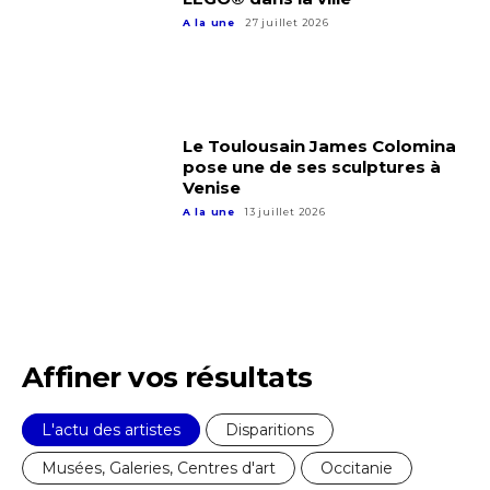
A la une
27 juillet 2026
Le Toulousain James Colomina
pose une de ses sculptures à
Venise
A la une
13 juillet 2026
Affiner vos résultats
Adresse email*
L'actu des artistes
Disparitions
Musées, Galeries, Centres d'art
Occitanie