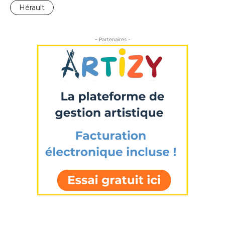
Nom
Hérault
Prénom
- Partenaires -
Adresse email*
Statut / Organisation
Nom
J'accepte les
termes et conditions
Prénom
* Champ obligatoire
Statut / Organisation
J'accepte les
termes et conditions
* Champ obligatoire