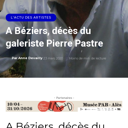
L'ACTU DES ARTISTES
A Béziers, décès du
galeriste Pierre Pastre
23 mars 2020
Moins de
min. de lecture
Par
Anne Devailly
- Partenaires -
A Béziers, décès du