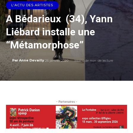
L'ACTU DES ARTISTES
A Bédarieux (34), Yann
Liébard installe une
“Métamorphose”
26 janvier 2020
Moins de
min. de lecture
Par
Anne Devailly
- Partenaires -