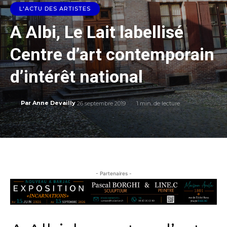
L'ACTU DES ARTISTES
A Albi, Le Lait labellisé
Centre d’art contemporain
d’intérêt national
26 septembre 2019
1
min. de lecture
Par
Anne Devailly
- Partenaires -