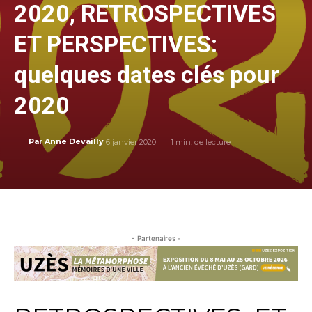
2020, RETROSPECTIVES
ET PERSPECTIVES:
quelques dates clés pour
2020
6 janvier 2020
1
min. de lecture
Par
Anne Devailly
- Partenaires -