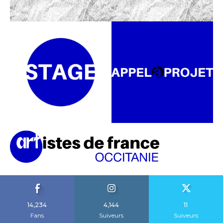
14,234
4,144
11
Fans
Suiveurs
Suiveurs