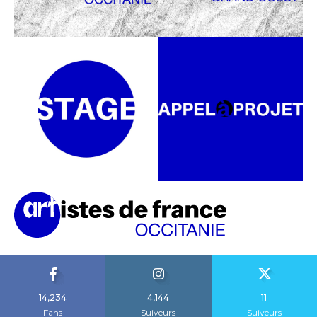
14,234
4,144
11
Fans
Suiveurs
Suiveurs