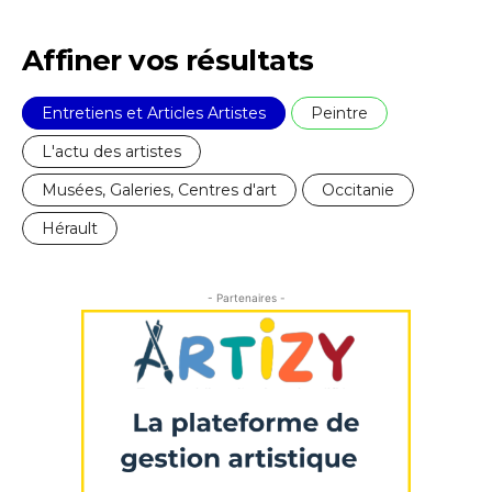
Statut / Organisation
Nom
Affiner vos résultats
J'accepte les
termes et conditions
Prénom
Entretiens et Articles Artistes
Peintre
L'actu des artistes
* Champ obligatoire
Statut / Organisation
Musées, Galeries, Centres d'art
Occitanie
Hérault
J'accepte les
termes et conditions
- Partenaires -
* Champ obligatoire