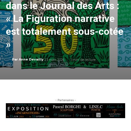
dans le Journal des Arts :
« La Figuration narrative
est totalement sous-cotée
»
23 mars 2026
1
min. de lecture
Par
Anne Devailly
- Partenaires -