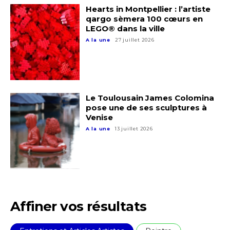
Hearts in Montpellier : l’artiste
qargo sèmera 100 cœurs en
LEGO® dans la ville
A la une
27 juillet 2026
Le Toulousain James Colomina
Adresse email*
pose une de ses sculptures à
Venise
A la une
13 juillet 2026
Nom
Prénom
Adresse email*
Statut / Organisation
Affiner vos résultats
Nom