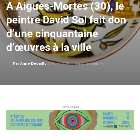
A Aigues-Mortes (30), le
peintre David Sol fait don
d’une cinquantaine
d’œuvres à la ville
7 février 2025
1
min. de lecture
Par
Anne Devailly
- Partenaires -