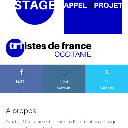
14,234
4,144
11
Fans
Suiveurs
Suiveurs
A propos
Artistes Occitanie est le média d’information artistique