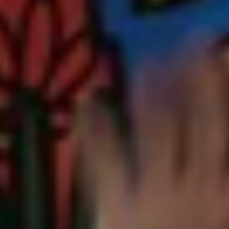
* Champ oblig
J'accepte l
* Champ oblig