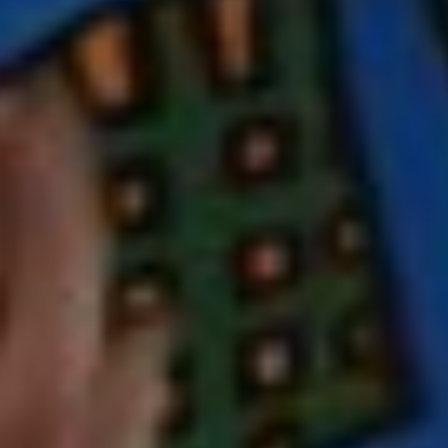
atoire
es
termes et conditions
atoire