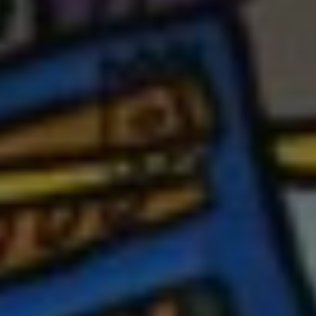
*
*
nisation
es
termes et conditions
nisation