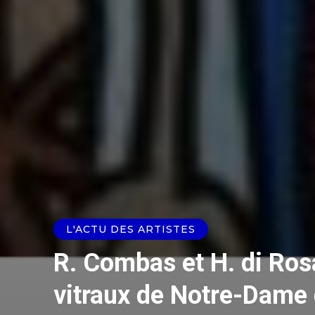
L'ACTU DES ARTISTES
R. Combas et H. di Ros
vitraux de Notre-Dame 