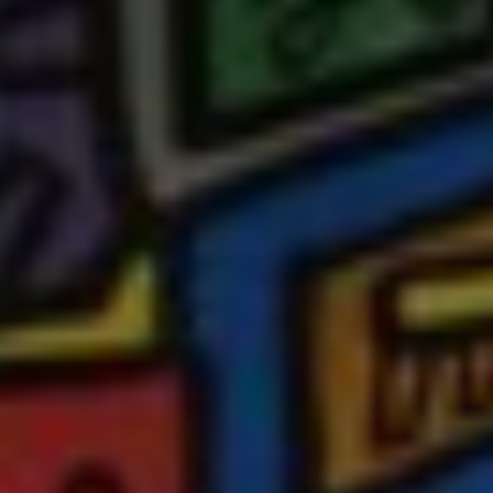
Adresse email
Nom
Adresse email
Prénom
Nom
Statut / Orga
Prénom
J'accepte l
Statut / Orga