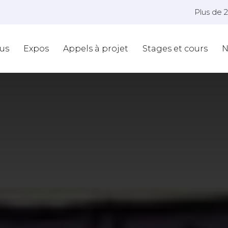
Plus de 
us
Expos
Appels à projet
Stages et cours
N