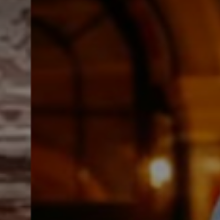
*
*
nisation
es
termes et conditions
nisation
atoire