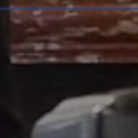
J'accepte l
* Champ oblig