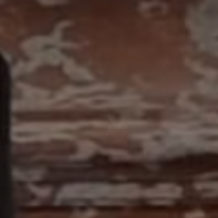
Adresse email
Nom
Adresse email
Prénom
Nom
Statut / Orga
Prénom
J'accepte l
Statut / Orga
* Champ oblig