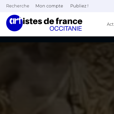
Recherche
Mon compte
Publiez !
Act