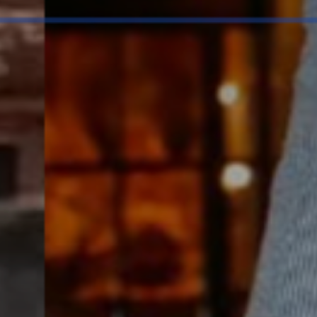
es
termes et conditions
atoire