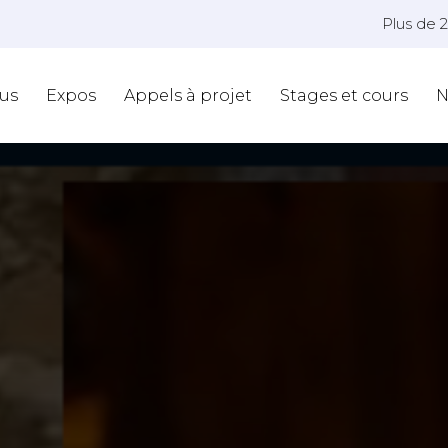
Plus de 
us
Expos
Appels à projet
Stages et cours
N