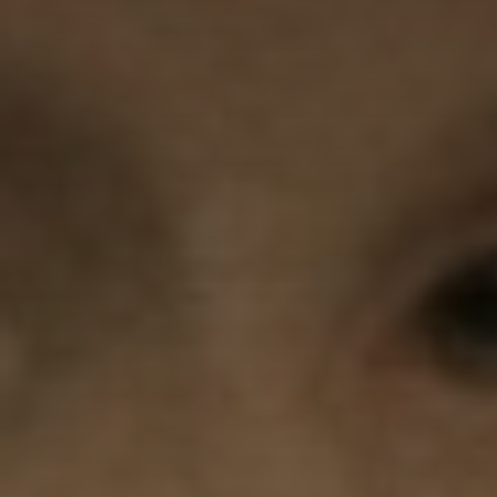
Adresse email
Nom
Adresse email
Prénom
Nom
Statut / Orga
Prénom
J'accepte l
Statut / Orga