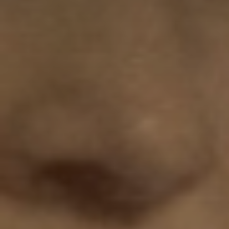
* Champ oblig
J'accepte l
* Champ oblig