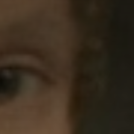
*
*
nisation
es
termes et conditions
nisation