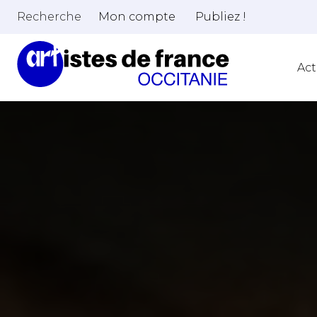
Recherche
Mon compte
Publiez !
Act