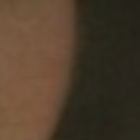
atoire
es
termes et conditions
atoire