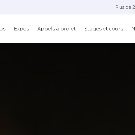
Plus de 
us
Expos
Appels à projet
Stages et cours
N