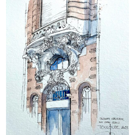
Adresse email*
Nom
Prénom
Adresse email*
Statut / Organisation
Nom
J'accepte les
termes et conditions
Prénom
* Champ obligatoire
Statut / Organisation
J'accepte les
termes et conditions