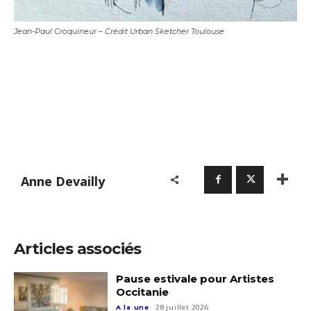
* Champ obligatoire
Jean-Paul Croquineur – Crédit Urban Sketcher Toulouse
Anne Devailly
Articles associés
Pause estivale pour Artistes
Occitanie
A la une
28 juillet 2026