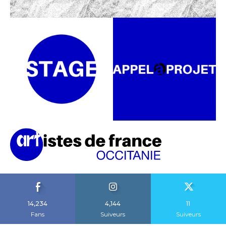
14,234
4,144
11
Fans
Suiveurs
Suiveurs